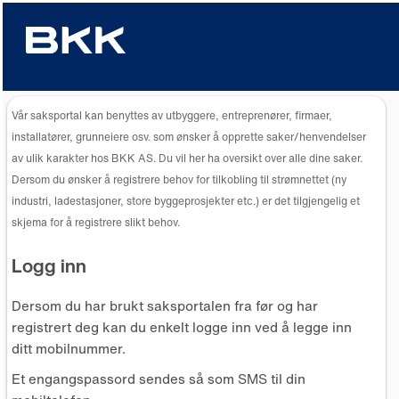
Vår saksportal kan benyttes av utbyggere, entreprenører, firmaer,
installatører, grunneiere osv. som ønsker å opprette saker/henvendelser
av ulik karakter hos BKK AS. Du vil her ha oversikt over alle dine saker.
Dersom du ønsker å registrere behov for tilkobling til strømnettet (ny
industri, ladestasjoner, store byggeprosjekter etc.) er det tilgjengelig et
skjema for å registrere slikt behov.
Logg inn
Dersom du har brukt saksportalen fra før og har
registrert deg kan du enkelt logge inn ved å legge inn
ditt mobilnummer.
Et engangspassord sendes så som SMS til din