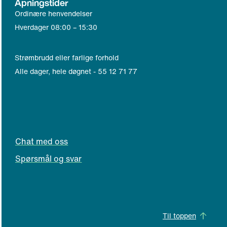
Åpningstider
r
e
Ordinære henvendelser
e
r
Hverdager 08:00
–
15:30
p
t
o
e
s
l
Strømbrudd eller farlige forhold
t
e
Alle dager, hele døgnet - 55 12 71 77
k
f
l
o
i
n
e
k
n
l
t
Chat med oss
i
)
e
Spørsmål og svar
n
t
)
Til toppen