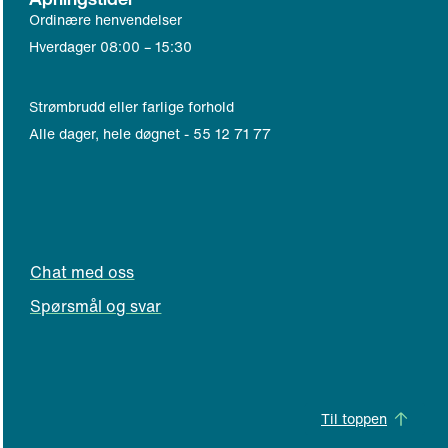
r
e
Ordinære henvendelser
e
r
Hverdager 08:00
–
15:30
p
t
o
e
s
l
Strømbrudd eller farlige forhold
t
e
Alle dager, hele døgnet - 55 12 71 77
k
f
l
o
i
n
e
k
n
l
t
Chat med oss
i
)
e
Spørsmål og svar
n
t
)
Til toppen